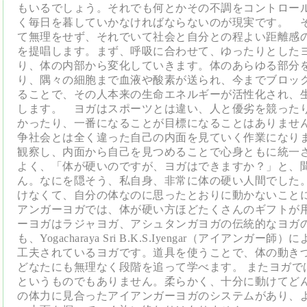
もいるでしょう。それでも何とかその不調をコントロー
く毎日を暮していかなければならないのが現実です。 
て無理をせず、それでいて社会と自分との程よい距離感
を提唱します。まず、呼吸に合わせて、ゆったりとした
り、体の内部から変化していきます。体のあらゆる部分
り、隅々の細胞まで血液や酸素が送られ、今までブロッ
ることで、その人本来の生命エネルギーが活性化され、
します。 ヨガはスポーツとは違い、人と優劣を競った
かったり、一番になることが目標になることはありませ
争社会とは全く違った自己の内面を見ていく作業になり
観察し、内面から自己を見つめることで心身ともに統一
よく、「体が硬いのですが、ヨガはできますか？」と、
ん。なにを隠そう、私自身、非常に体の硬い人間でした
けなくて、自分の体なのに思ったとおりに動かないこと
アンガーヨガでは、体が硬い方ほどたくさんのギフトが
ーヨガはラジャヨガ、アシュタンガヨガの伝統的なヨガ
も、Yogacharaya Sri B.K.S.Iyengar（アイアン
工夫されているヨガです。道具を使うことで、体の動き
どなたにも無理なく段階を追って学べます。 またヨガで
というものでもありません。柔らかく、十分に動けてど
の体力に見合ったアイアンガーヨガのシステムがあり、