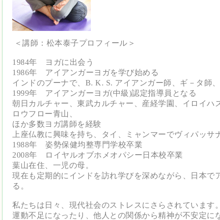
＜講師：松本泰子プロフィール＞
1984年 ヨガに出会う
1986年 アイアンガーヨガを学び始める
インドのプーナで、
B. K. S.
アイアンガー師、ギ－タ師、
1999年 アイアンガーヨガ(中級)認定指導員となる
朝日カルチャー、東武カルチャー、産経学園、イロイハ
ロウフロー青山、
ほか多数ヨガ講師を経験
上座仏教に興味を持ち、タイ、ミャンマーでヴィパッサ
1988年 姿勢保健均整専門学校卒業
2008年 ロイヤルオブホメオパシー日本校卒業
葉山在住、一児の母。
現在も定期的にインドを訪れ学びを深めながら、日本で
る。
私たちは日々、現代社会のストレスにさらされています
運動不足になったり、他人との関係から精神が不安定に