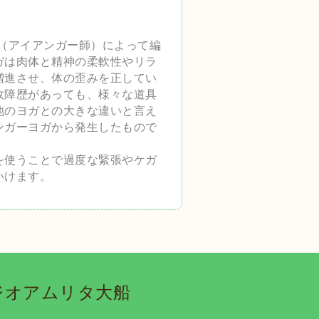
engar（アイアンガー師）によって編
ガは肉体と精神の柔軟性やリラ
増進させ、体の歪みを正してい
故障歴があっても、様々な道具
他のヨガとの大きな違いと言え
ンガーヨガから発生したもので
を使うことで過度な緊張やケガ
いけます。
タジオアムリタ大船