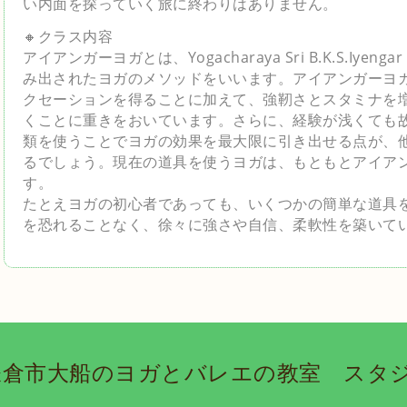
い内面を探っていく旅に終わりはありません。
🔸クラス内容
アイアンガーヨガとは、Yogacharaya Sri B.K.S.Iy
み出されたヨガのメソッドをいいます。
アイアンガーヨ
クセーションを得ることに加えて、強靭さとスタミナを
くことに重きをおいています。さらに、経験が浅くても
類を使うことでヨガの効果を最大限に引き出せる点が、
るでしょう。現在の道具を使うヨガは、もともとアイア
す。
たとえヨガの初心者であっても、いくつかの簡単な道具
を恐れることなく、徐々に強さや自信、柔軟性を築いて
鎌倉市大船のヨガとバレエの教室 ス