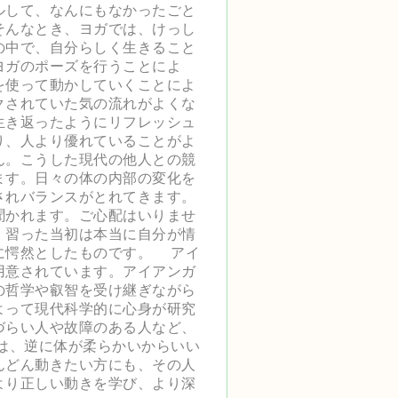
ルして、なんにもなかったごと
そんなとき、ヨガでは、けっし
の中で、自分らしく生きること
ヨガのポーズを行うことによ
を使って動かしていくことによ
クされていた気の流れがよくな
生き返ったようにリフレッシュ
り、人より優れていることがよ
ん。こうした現代の他人との競
ます。日々の体の内部の変化を
されバランスがとれてきます。
聞かれます。ご心配はいりませ
。習った当初は本当に自分が情
に愕然としたものです。 アイ
用意されています。アイアンガ
の哲学や叡智を受け継ぎながら
ガー師）によって現代科学的に心身が研究
づらい人や故障のある人など、
は、逆に体が柔らかいからいい
んどん動きたい方にも、その人
より正しい動きを学び、より深