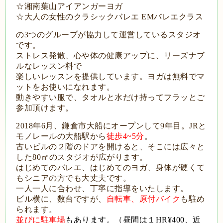
☆湘南葉山アイアンガーヨガ
☆大人の女性のクラシックバレエ EMバレエクラス
の3つのグループが協力して運営しているスタジオ
です。
ストレス発散、心や体の健康アップに、リーズナブ
ルなレッスン料で
楽しいレッスンを提供しています。ヨガは無料でマ
ットをお使いになれます。
動きやすい服で、タオルと水だけ持ってフラッとご
参加頂けます。
2018年6月、鎌倉市大船にオープンして9年目。JRと
モノレールの大船駅から
徒歩4~5分
。
古いビルの２階のドアを開けると、そこには
広々と
した80㎡のスタジオが広がります。
はじめてのバレエ、はじめてのヨガ、身体が硬くて
もシニアの方でも大丈夫です。
一人一人に合わせ、丁寧に指導をいたします。
ビル横に、数台ですが、
自転車、原付バイク
も駐め
られます。
並びに駐車場
もあります。（昼間は１HR¥400、近